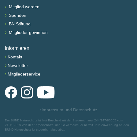
›
Mitglied werden
›
Spenden
›
BN Stiftung
›
Mitglieder gewinnen
Informieren
›
Kontakt
›
Newsletter
›
Mitgliederservice
Facebook
Instagram
YouTube
›
Impressum und Datenschutz
Der BUND Naturschutz ist laut Bescheid mit der Steuernummer 244/147/80055 vom
21.11.2025 von der Körperschafts- und Gewerbesteuer befreit. Ihre Zuwendung an den
BUND Naturschutz ist steuerlich absetzbar.