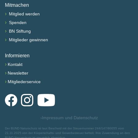
Mitmachen
›
Mitglied werden
›
Spenden
›
BN Stiftung
›
Mitglieder gewinnen
Informieren
›
Kontakt
›
Newsletter
›
Mitgliederservice
Facebook
Instagram
YouTube
›
Impressum und Datenschutz
Der BUND Naturschutz ist laut Bescheid mit der Steuernummer 244/147/80055 vom
21.11.2025 von der Körperschafts- und Gewerbesteuer befreit. Ihre Zuwendung an den
BUND Naturschutz ist steuerlich absetzbar.