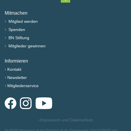
Nach oben scrollen
Mitmachen
›
Mitglied werden
›
Spenden
›
BN Stiftung
›
Mitglieder gewinnen
Informieren
›
Kontakt
›
Newsletter
›
Mitgliederservice
Facebook
Instagram
YouTube
›
Impressum und Datenschutz
Der BUND Naturschutz ist laut Bescheid mit der Steuernummer 244/147/80055 vom